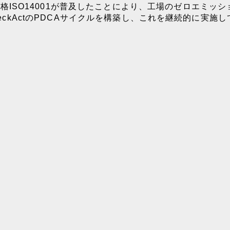
ISO14001が普及したことにより、工場のゼロエミッ
CheckActのPDCAサイクルを構築し、これを継続的に実施