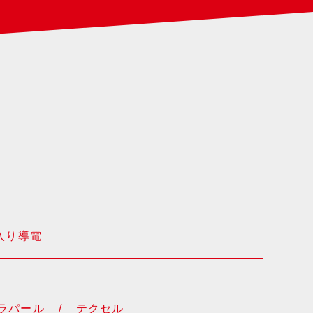
入り導電
ラパール
/
テクセル