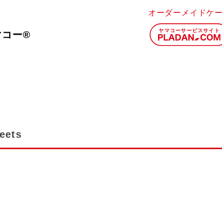
オーダーメイドケ
マコー®
heets