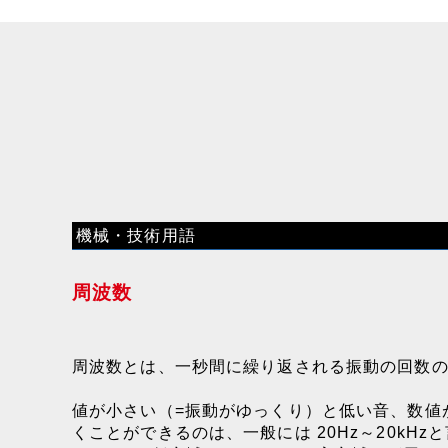
機械・技術用語
周波数
周波数とは、一秒間に繰り返される振動の回数の
値が小さい（=振動がゆっくり）と
低い音
、数値
くことができるのは、一般には 20Hz～20kHz
と