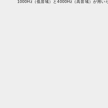
1000Hz（低音域）と4000Hz（高音域）が用い