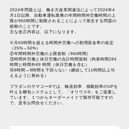
2024年問題とは、働き方改革関連法によって2024年4
月1日以降、自動車運転業務の年間時間外労働時間の上
限が960時間に制限されることによって発生する問題の
総称のことです。
主な改正内容は、以下になります。
①月60時間を超える時間外労働への割増賃金率の改定
（25%→50%）
②年間時間外労働の上限規制（960時間）
③時間外労働と休日労働の合計時間規制（拘束時間284
時間と時間外89 時間（休日労働を含む）
④8時間→9時間を下回らない（継続して11時間以上与
えるように努める）
プラダンのヤマコー®では、輸送効率、積載効率のUPを
叶える梱包システムとして、「オリウス®」をご提案し
ています。１つからオーダーメイドで製作可能ですの
で、是非お問合せください。