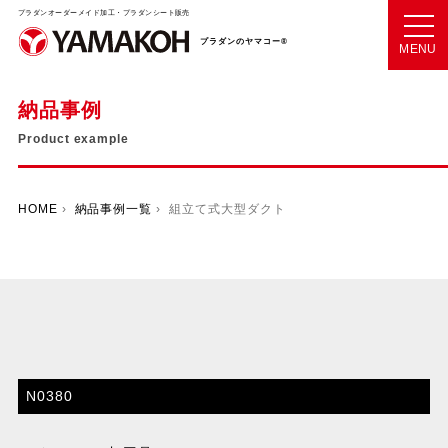
プラダンオーダーメイド加工・プラダンシート販売
プラダンのヤマコー®
MENU
納品事例
Product example
HOME
›
納品事例一覧
› 組立て式大型ダクト
N0380