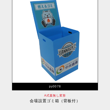
py0078
A式蓋無し変形
会場設置ゴミ箱（背板付）