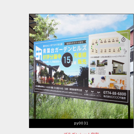
py0031