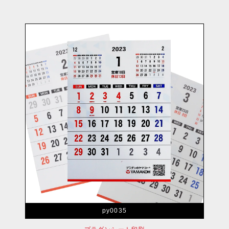
py0035