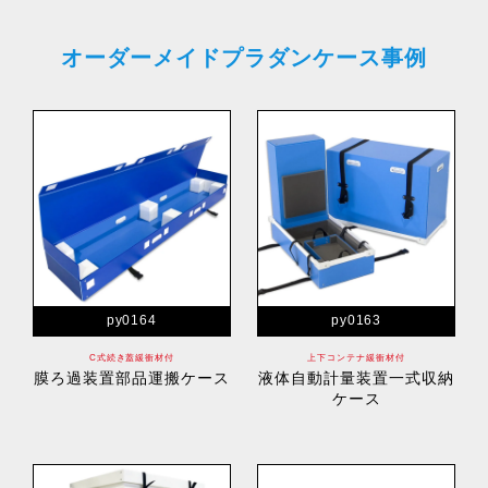
オーダーメイドプラダンケース事例
py0164
py0163
C式続き蓋緩衝材付
上下コンテナ緩衝材付
膜ろ過装置部品運搬ケース
液体自動計量装置一式収納
ケース