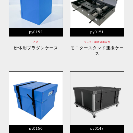
py0152
py0151
C式
コンテナ羽蓋緩衝材付
粉体用プラダンケース
モニタースタンド運搬ケー
ス
py0150
py0147