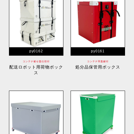
py0162
py0161
コンテナ被せ蓋仕切付
コンテナ羽蓋鍵付
配送ロボット用荷物ボック
処分品保管用ボックス
ス