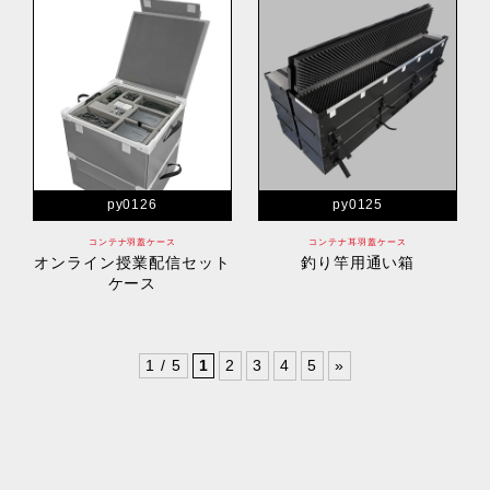
py0126
py0125
コンテナ羽蓋ケース
コンテナ耳羽蓋ケース
オンライン授業配信セット
釣り竿用通い箱
ケース
1 / 5
1
2
3
4
5
»