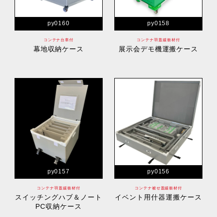
py0160
py0158
コンテナ台車付
コンテナ羽蓋緩衝材付
幕地収納ケース
展示会デモ機運搬ケース
py0157
py0156
コンテナ羽蓋緩衝材付
コンテナ被せ蓋緩衝材付
スイッチングハブ＆ノート
イベント用什器運搬ケース
PC収納ケース