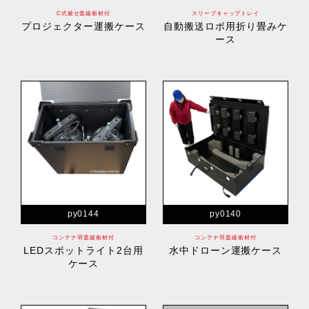
C式被せ蓋緩衝材付
スリーブキャップトレイ
プロジェクター運搬ケース
自動搬送ロボ用折り畳みケ
ース
py0144
py0140
コンテナ羽蓋緩衝材付
コンテナ羽蓋緩衝材付
LEDスポットライト2台用
水中ドローン運搬ケース
ケース