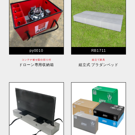
py0010
RB1711
コンテナ被せ蓋仕切り付
組立て家具
ドローン専用収納箱
組立式 プラダンベッド