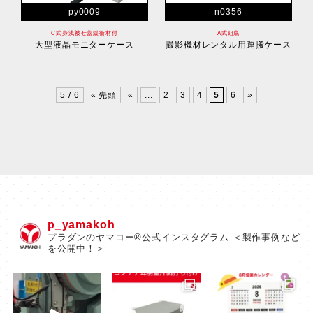
py0009
n0356
C式身浅被せ蓋緩衝材付
A式組底
大型液晶モニターケース
撮影機材レンタル用運搬ケース
5 / 6
« 先頭
«
...
2
3
4
5
6
»
p_yamakoh
プラダンのヤマコー®公式インスタグラム ＜製作事例など
を公開中！＞