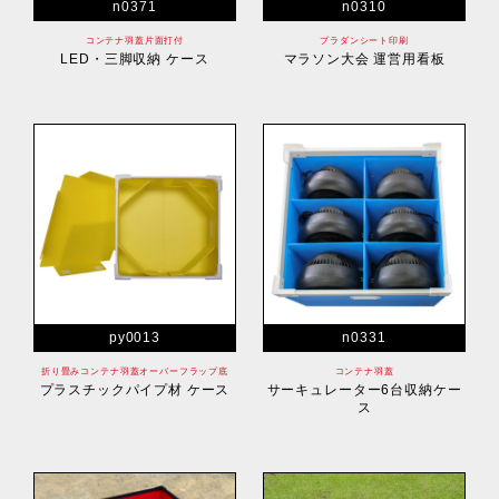
n0371
n0310
コンテナ羽蓋片面打付
プラダンシート印刷
LED・三脚収納 ケース
マラソン大会 運営用看板
py0013
n0331
折り畳みコンテナ羽蓋オーバーフラップ底
コンテナ羽蓋
プラスチックパイプ材 ケース
サーキュレーター6台収納ケー
ス