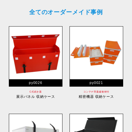
全てのオーダーメイド事例
py0026
py0021
C式続き蓋
コンテナ羽蓋緩衝材付
展示パネル 収納ケース
精密機器 収納ケース