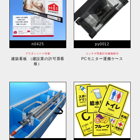
n0425
py0012
プラダンシート印刷
コンテナ羽蓋打付緩衝材付
建築看板 （建設業の許可票看
PCモニター運搬ケース
板）