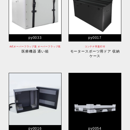
py0033
py0017
A式オーバーフラップ蓋 オーバーフラップ底
コンテナ羽蓋打付
医療機器 通い箱
モータースポーツ用ドア 収納
ケース
py0016
py0054