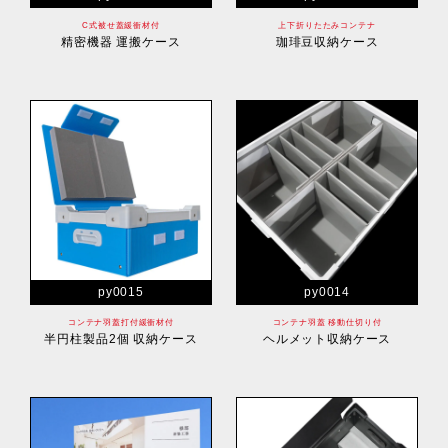
C式被せ蓋緩衝材付
上下折りたたみコンテナ
精密機器 運搬ケース
珈琲豆収納ケース
py0015
py0014
コンテナ羽蓋打付緩衝材付
コンテナ羽蓋 移動仕切り付
半円柱製品2個 収納ケース
ヘルメット収納ケース